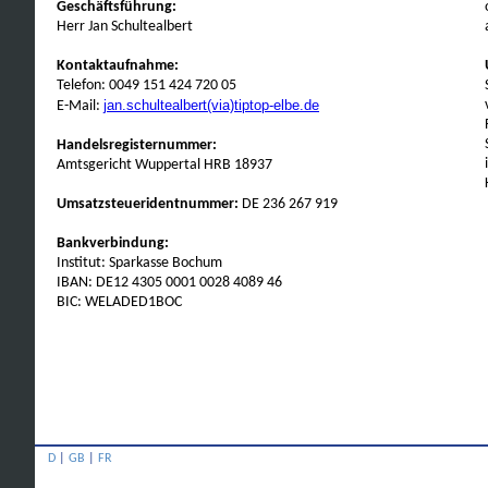
Geschäftsführung:
Herr Jan Schultealbert
Kontaktaufnahme:
Telefon: 0049 151 424 720 05
jan.schultealbert(via)tiptop-elbe.de
E-Mail:
Handelsregisternummer:
Amtsgericht Wuppertal HRB 18937
Umsatzsteueridentnummer:
DE 236 267 919
Bankverbindung:
Institut: Sparkasse Bochum
IBAN: DE12 4305 0001 0028 4089 46
BIC: WELADED1BOC
D
|
GB
|
FR