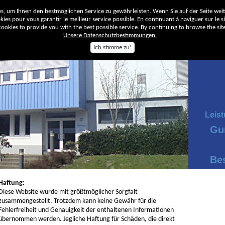
, um Ihnen den bestmöglichen Service zu gewährleisten. Wenn Sie auf der Seite wei
ies pour vous garantir le meilleur service possible. En continuant à naviguer sur le sit
okies to provide you with the best possible service. By continuing to browse the site
Unsere Datenschutzbestimmungen.
Ich stimme zu!
Unt
Leis
Gu
Be
Haftung:
Diese Website wurde mit größtmöglicher Sorgfalt
zusammengestellt. Trotzdem kann keine Gewähr für die
Fehlerfreiheit und Genauigkeit der enthaltenen Informationen
übernommen werden. Jegliche Haftung für Schäden, die direkt