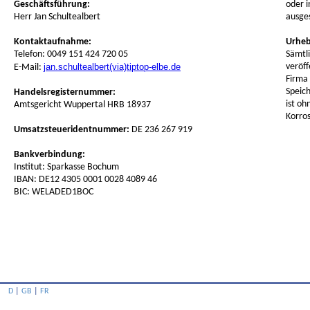
Geschäftsführung:
oder i
Herr Jan Schultealbert
ausge
Kontaktaufnahme:
Urheb
Telefon: 0049 151 424 720 05
Sämtli
jan.schultealbert(via)tiptop-elbe.de
veröff
E-Mail:
Firma 
Speic
Handelsregisternummer:
ist oh
Amtsgericht Wuppertal HRB 18937
Korro
Umsatzsteueridentnummer:
DE 236 267 919
Bankverbindung:
Institut: Sparkasse Bochum
IBAN: DE12 4305 0001 0028 4089 46
BIC: WELADED1BOC
D
|
GB
|
FR