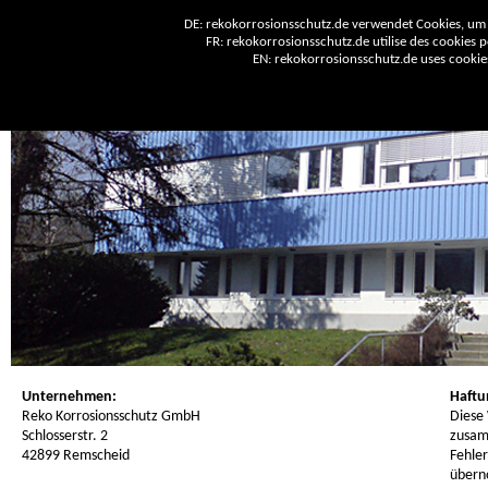
DE: rekokorrosionsschutz.de verwendet Cookies, um 
FR: rekokorrosionsschutz.de utilise des cookies po
EN: rekokorrosionsschutz.de uses cookies 
Unternehmen:
Haftu
Reko Korrosionsschutz GmbH
Diese
Schlosserstr. 2
zusam
42899 Remscheid
Fehler
übern